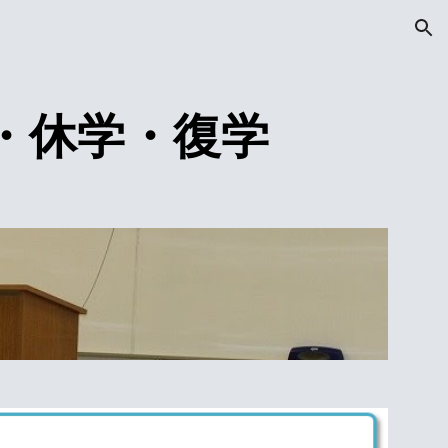
ion
学・休学・復学