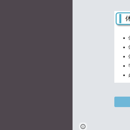
Page
Report abus