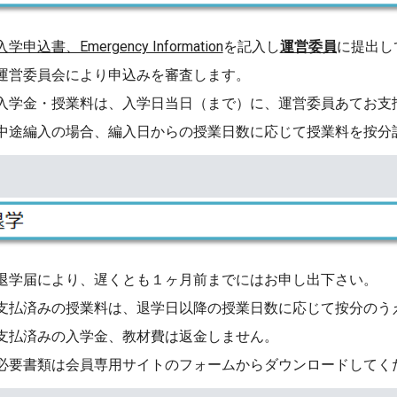
入学申込書、Emergency Information
を記入し
運営委員
に提出し
運営委員会により申込みを審査します。
入学金・授業料は、入学日当日（まで）に、運営委員あてお支
中途編入の場合、編入日からの授業日数に応じて授業料を按分
退学届により、遅くとも１ヶ月前までにはお申し出下さい。
支払済みの授業料は、退学日以降の授業日数に応じて按分のう
支払済みの入学金、教材費は返金しません。
必要書類は会員専用サイトのフォームからダウンロードしてく