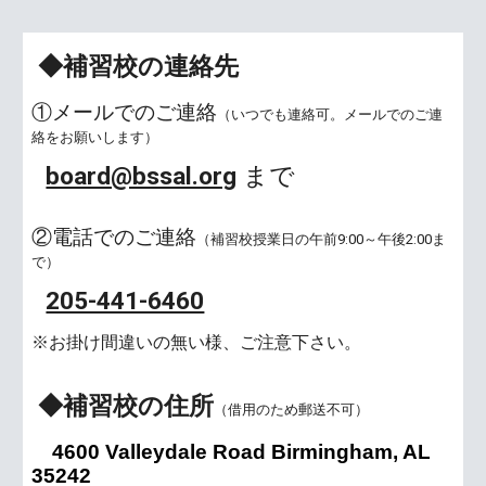
◆補習校
の連絡先
①メールでのご連絡
（いつでも連絡可。メールでのご連
絡をお願いします）
board@bssal.org
まで
②電話
でのご連絡
（補習校授業
日の
午前
9
:
00
～午後2:00ま
で）
205-441-6460
※お掛け間違いの無い様、ご注意下さい。
◆補習校の
住所
（借用のため郵送不可）
4600 Valleydale Road Birmingham, AL
35242