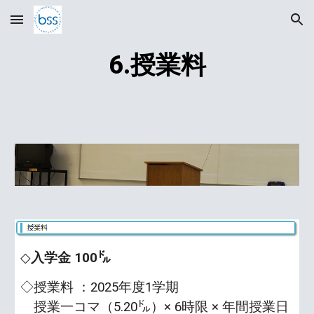
Skip to main content
Skip to navigation
6.授業料
◇
入学金 100㌦
◇授業料 ：2025年度1学期
授業一コマ（
5.20㌦
）
× 6時限 × 年間授業日