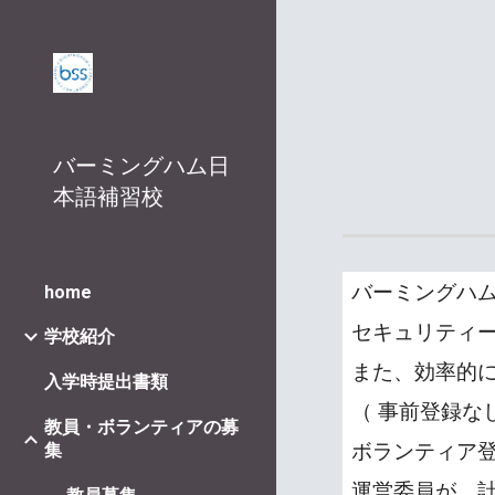
Sk
バーミングハム日
本語補習校
バーミングハ
home
セキュリティ
学校紹介
また、効率的
入学時提出書類
（ 事前登録
教員・ボランティアの募
集
ボランティア
運営委員が、